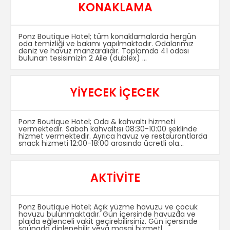
KONAKLAMA
Ponz Boutique Hotel; tüm konaklamalarda hergün
oda temizliği ve bakımı yapılmaktadır. Odalarımız
deniz ve havuz manzaralıdır. Toplamda 41 odası
bulunan tesisimizin 2 Aile (dublex) ...
YİYECEK İÇECEK
Ponz Boutique Hotel; Oda & kahvaltı hizmeti
vermektedir. Sabah kahvaltısı 08:30-10:00 şeklinde
hizmet vermektedir. Ayrıca havuz ve restaurantlarda
snack hizmeti 12:00-18:00 arasında ücretli ola...
AKTİVİTE
Ponz Boutique Hotel; Açık yüzme havuzu ve çocuk
havuzu bulunmaktadır. Gün içersinde havuzda ve
plajda eğlenceli vakit geçirebilirsiniz. Gün içersinde
saunada dinlenebilir veya masaj hizmetl...