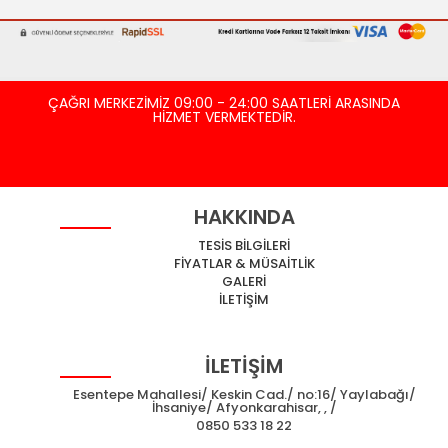
ÇAĞRI MERKEZİMİZ 09:00 - 24:00 SAATLERİ ARASINDA
HİZMET VERMEKTEDİR.
HAKKINDA
TESİS BİLGİLERİ
FİYATLAR & MÜSAİTLİK
GALERİ
İLETİŞİM
İLETİŞİM
Esentepe Mahallesi/ Keskin Cad./ no:16/ Yaylabağı/
İhsaniye/ Afyonkarahisar, , /
0850 533 18 22