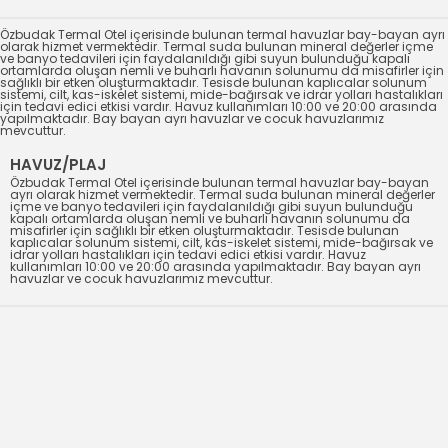
Özbudak Termal Otel içerisinde bulunan termal havuzlar bay-bayan ayrı
olarak hizmet vermektedir. Termal suda bulunan mineral değerler içme
ve banyo tedavileri için faydalanıldığı gibi suyun bulunduğu kapalı
ortamlarda oluşan nemli ve buharlı havanın solunumu da misafirler için
sağlıklı bir etken oluşturmaktadır. Tesisde bulunan kaplıcalar solunum
sistemi, cilt, kas-iskelet sistemi, mide-bağırsak ve idrar yolları hastalıkları
için tedavi edici etkisi vardır. Havuz kullanımları 10:00 ve 20:00 arasında
yapılmaktadır. Bay bayan ayrı havuzlar ve cocuk havuzlarımız
mevcuttur.
HAVUZ/PLAJ
Özbudak Termal Otel içerisinde bulunan termal havuzlar bay-bayan
ayrı olarak hizmet vermektedir. Termal suda bulunan mineral değerler
içme ve banyo tedavileri için faydalanıldığı gibi suyun bulunduğu
kapalı ortamlarda oluşan nemli ve buharlı havanın solunumu da
misafirler için sağlıklı bir etken oluşturmaktadır. Tesisde bulunan
kaplıcalar solunum sistemi, cilt, kas-iskelet sistemi, mide-bağırsak ve
idrar yolları hastalıkları için tedavi edici etkisi vardır. Havuz
kullanımları 10:00 ve 20:00 arasında yapılmaktadır. Bay bayan ayrı
havuzlar ve cocuk havuzlarımız mevcuttur.