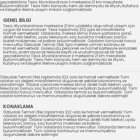
geçirebilirsiniz.Tesis Afyonkarahisar il merkezine 21 km mesafede
bulunmaktadır. Tesis hem karayolu hem de demiryolu ile Afyon, Kütahya
ve Eskişehir illerine ulaşım imkanı sağlamaktadır.
GENEL BİLGİ
Tesis Afyonkarahisar merkezine 21 km uzaklıkta olup rahat ulaşım için
uygun bir konumdadır. Tesis toplamda 322 oda ile misafirlerine
hizmet vermektedir. Odalarda; merkezi klima (hava şartlarına göre),
direkt hatlı telefon, uydu televizyon, saç kurutma makinesi, banyo
buklet malzemesi ve balkon bulunmaktadır. Odaların tümünde havuz
mevcuttur.Özbudak Termal Otel, Spa merkezi uzman kadrosu ile
hizmet vermektedir. Güleryüzlü personeli ve hizmet kalitesiyle evinizdeki
konforu aratmayacak tesisde keyifli ve unutulmayacak bir tatil
geçirebilirsiniz.Tesis Afyonkarahisar il merkezine 21 km mesafede
bulunmaktadır. Tesis hem karayolu hem de demiryolu ile Afyon,
Kütahya ve Eskişehir illerine ulaşım imkanı sağlamaktadır.
Özbudak Termal Otel, toplamda 322 oda ile hizmet vermektedir.Tüm
odaları siz değerli misafirlerimizi düşünecek şekilde tasarlanmış ve
donatılmıştır. Odalar içerisinde merkezi klima, direkt hatlı telefon, uydu
televizyon, banyo, saç kurutma makinesi ve balkon bulunmaktadır. Tüm
odalarda havuz mevcuttur. Odalarda termal su bulunmaktadır. Tüm
odalar konforunuz ve memnuniyetiniz düşünülerek dekore edilmiştir.
KONAKLAMA
Özbudak Termal Otel, toplamda 322 oda ile hizmet vermektedir.Tüm
odaları siz değerli misafirlerimizi düşünecek şekilde tasarlanmış ve
donatılmıştır. Odalar içerisinde merkezi klima, direkt hatlı telefon, uydu
televizyon, banyo, saç kurutma makinesi ve balkon
bulunmaktadır. Tüm odalarda havuz mevcuttur. Odalarda termal su
bulunmaktadır. Tüm odalar konforunuz ve memnuniyetiniz
düşünülerek dekore edilmiştir.