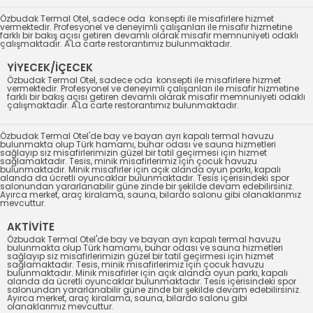
Özbudak Termal Otel, sadece oda konsepti ile misafirlere hizmet
vermektedir. Profesyonel ve deneyimli çalışanları ile misafir hizmetine
farklı bir bakış açısı getiren devamlı olarak misafir memnuniyeti odaklı
çalışmaktadır. A'La carte restorantımız bulunmaktadır.
YİYECEK/İÇECEK
Özbudak Termal Otel, sadece oda konsepti ile misafirlere hizmet
vermektedir. Profesyonel ve deneyimli çalışanları ile misafir hizmetine
farklı bir bakış açısı getiren devamlı olarak misafir memnuniyeti odaklı
çalışmaktadır. A'La carte restorantımız bulunmaktadır.
Özbudak Termal Otel'de bay ve bayan ayrı kapalı termal havuzu
bulunmakta olup Türk hamamı, buhar odası ve sauna hizmetleri
sağlayıp siz misafirlerimizin güzel bir tatil geçirmesi için hizmet
sağlamaktadır. Tesis, minik misafirlerimiz için çocuk havuzu
bulunmaktadır. Minik misafirler için açık alanda oyun parkı, kapalı
alanda da ücretli oyuncaklar bulunmaktadır. Tesis içerisindeki spor
salonundan yararlanabilir güne zinde bir şekilde devam edebilirsiniz.
Ayırca merket, araç kiralama, sauna, bilardo salonu gibi olanaklarımız
mevcuttur.
AKTİVİTE
Özbudak Termal Otel'de bay ve bayan ayrı kapalı termal havuzu
bulunmakta olup Türk hamamı, buhar odası ve sauna hizmetleri
sağlayıp siz misafirlerimizin güzel bir tatil geçirmesi için hizmet
sağlamaktadır. Tesis, minik misafirlerimiz için çocuk havuzu
bulunmaktadır. Minik misafirler için açık alanda oyun parkı, kapalı
alanda da ücretli oyuncaklar bulunmaktadır. Tesis içerisindeki spor
salonundan yararlanabilir güne zinde bir şekilde devam edebilirsiniz.
Ayırca merket, araç kiralama, sauna, bilardo salonu gibi
olanaklarımız mevcuttur.