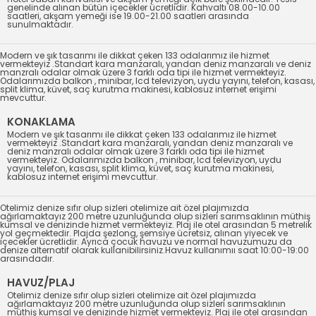
genelinde alınan bütün içecekler ücretlidir. Kahvaltı 08.00-10.00
saatleri, akşam yemeği ise 19.00-21.00 saatleri arasında
sunulmaktadır.
Modern ve şık tasarımı ile dikkat çeken 133 odalarımız ile hizmet
vermekteyiz .Standart kara manzaralı, yandan deniz manzaralı ve deniz
manzralı odalar olmak üzere 3 farklı oda tipi ile hizmet vermekteyiz.
Odalarımızda balkon , minibar, lcd televizyon, uydu yayını, telefon, kasası,
split klima, küvet, saç kurutma makinesi, kablosuz internet erişimi
mevcuttur
.
KONAKLAMA
Modern ve şık tasarımı ile dikkat çeken 133 odalarımız ile hizmet
vermekteyiz .Standart kara manzaralı, yandan deniz manzaralı ve
deniz manzralı odalar olmak üzere 3 farklı oda tipi ile hizmet
vermekteyiz. Odalarımızda balkon , minibar, lcd televizyon, uydu
yayını, telefon, kasası, split klima, küvet, saç kurutma makinesi,
kablosuz internet erişimi mevcuttur
.
Otelimiz denize sıfır olup sizleri otelimize ait özel plajımızda
ağırlamaktayız 200 metre uzunluğunda olup sizleri sarımsaklının müthiş
kumsal ve denizinde hizmet vermekteyiz. Plaj ile otel arasından 5 metrelik
yol geçmektedir. Plajda şezlong, şemsiye ücretsiz, alınan yiyecek ve
içecekler ücretlidir. Ayrıca çocuk havuzu ve normal havuzumuzu da
denize alternatif olarak kullanibilirsiniz.Havuz kullanımıı saat 10:00-19:00
arasındadır.
HAVUZ/PLAJ
Otelimiz denize sıfır olup sizleri otelimize ait özel plajımızda
ağırlamaktayız 200 metre uzunluğunda olup sizleri sarımsaklının
müthiş kumsal ve denizinde hizmet vermekteyiz. Plaj ile otel arasından