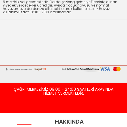
5 metrelik yol geçmektedir. Plajda şezlong, şemsiye ücretsiz, alınan
yiyecek ve içecekler ücretlidir. Ayrıca çocuk havuzu ve normal
havuzumuzu da denize alternatif olarak kullanibilirsiniz.Havuz
kullanımıı saat 10:00-19:00 arasındadır.
ÇAĞRI MERKEZİMİZ 09:00 - 24:00 SAATLERİ ARASINDA
HİZMET VERMEKTEDİR.
HAKKINDA