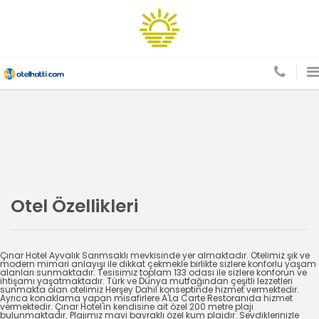
Otel Özellikleri
Çınar Hotel Ayvalık Sarımsaklı mevkisinde yer almaktadır. Otelimiz şık ve
modern mimari anlayışı ile dikkat çekmekle birlikte sizlere konforlu yaşam
alanları sunmaktadır. Tesisimiz toplam 133 odası ile sizlere konforun ve
ihtişamı yaşatmaktadır. Türk ve Dünya mutfağından çeşitli lezzetleri
sunmakta olan otelimiz Herşey Dahil konseptinde hizmet vermektedir.
Ayrıca konaklama yapan misafirlere A'La Carte Restoranıda hizmet
vermektedir. Çınar Hotel'in kendisine ait özel 200 metre plajı
bulunmaktadır. Plajımız mavi bayraklı özel kum plajdır. Sevdiklerinizle