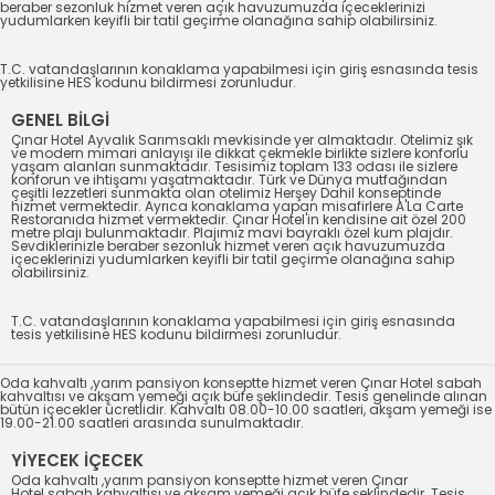
beraber sezonluk hizmet veren açık havuzumuzda içeceklerinizi
yudumlarken keyifli bir tatil geçirme olanağına sahip olabilirsiniz.
T.C. vatandaşlarının konaklama yapabilmesi için giriş esnasında tesis
yetkilisine HES kodunu bildirmesi zorunludur.
GENEL BİLGİ
Çınar Hotel Ayvalık Sarımsaklı mevkisinde yer almaktadır. Otelimiz şık
ve modern mimari anlayışı ile dikkat çekmekle birlikte sizlere konforlu
yaşam alanları sunmaktadır. Tesisimiz toplam 133 odası ile sizlere
konforun ve ihtişamı yaşatmaktadır. Türk ve Dünya mutfağından
çeşitli lezzetleri sunmakta olan otelimiz Herşey Dahil konseptinde
hizmet vermektedir. Ayrıca konaklama yapan misafirlere A'La Carte
Restoranıda hizmet vermektedir. Çınar Hotel'in kendisine ait özel 200
metre plajı bulunmaktadır. Plajımız mavi bayraklı özel kum plajdır.
Sevdiklerinizle beraber sezonluk hizmet veren açık havuzumuzda
içeceklerinizi yudumlarken keyifli bir tatil geçirme olanağına sahip
olabilirsiniz.
T.C. vatandaşlarının konaklama yapabilmesi için giriş esnasında
tesis yetkilisine HES kodunu bildirmesi zorunludur.
Oda kahvaltı ,yarım pansiyon konseptte hizmet veren Çınar Hotel sabah
kahvaltısı ve akşam yemeği açık büfe şeklindedir. Tesis genelinde alınan
bütün içecekler ücretlidir. Kahvaltı 08.00-10.00 saatleri, akşam yemeği ise
19.00-21.00 saatleri arasında sunulmaktadır.
YİYECEK İÇECEK
Oda kahvaltı ,yarım pansiyon konseptte hizmet veren Çınar
Hotel sabah kahvaltısı ve akşam yemeği açık büfe şeklindedir. Tesis